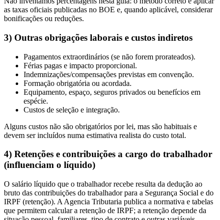
Não inventamos percentagens nesta guia: o método correto é aplicar
as taxas oficiais publicadas no BOE e, quando aplicável, considerar
bonificações ou reduções.
3) Outras obrigações laborais e custos indiretos
Pagamentos extraordinários (se não forem prorateados).
Férias pagas e impacto proporcional.
Indemnizações/compensações previstas em convenção.
Formação obrigatória ou acordada.
Equipamento, espaço, seguros privados ou benefícios em
espécie.
Custos de seleção e integração.
Alguns custos não são obrigatórios por lei, mas são habituais e
devem ser incluídos numa estimativa realista do custo total.
4) Retenções e contribuições a cargo do trabalhador
(influenciam o líquido)
O salário líquido que o trabalhador recebe resulta da dedução ao
bruto das contribuições do trabalhador para a Segurança Social e do
IRPF (retenção). A Agencia Tributaria publica a normativa e tabelas
que permitem calcular a retenção de IRPF; a retenção depende da
situação pessoal, familiares, tipo de contrato e outras variáveis