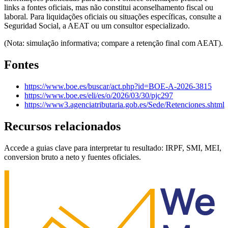
links a fontes oficiais, mas não constitui aconselhamento fiscal ou
laboral. Para liquidações oficiais ou situações específicas, consulte a
Seguridad Social, a AEAT ou um consultor especializado.
(Nota: simulação informativa; compare a retenção final com AEAT).
Fontes
https://www.boe.es/buscar/act.php?id=BOE-A-2026-3815
https://www.boe.es/eli/es/o/2026/03/30/pjc297
https://www3.agenciatributaria.gob.es/Sede/Retenciones.shtml
Recursos relacionados
Accede a guias clave para interpretar tu resultado: IRPF, SMI, MEI,
conversion bruto a neto y fuentes oficiales.