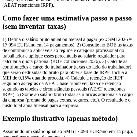
(AEAT retenciones IRPF).
Como fazer uma estimativa passo a passo
(sem inventar taxas)
1) Defina o salário bruto anual ou mensal a pagar (ex.: SMI 2026 =
17.094 EUR/ano em 14 pagamentos). 2) Consulte no BOE as taxas
de contribuição aplicáveis ao regime e categoria profissional do
trabalhador e aplique esses percentuais ao salário regulador para
calcular a quota patronal (BOE cotizaciones 2026). 3) Calcule as
contribuições a cargo do trabalhador (taxas do lado do trabalhador)
que serão deduzidas do bruto para obter a base de IRPF. Inclua a
MEI de 0,15% quando proceda. 4) Calcule a retenção de IRPF
seguindo as regras da AEAT: base tributável, taxa de retenção
segundo as tabelas e circunstâncias pessoais (AEAT retenciones
IRPF). 5) Some ao salário bruto todas as rubricas adicionais a cargo
da empresa (prorata de pagas extras, seguros, etc.). O resultado é o
custo total anual/mensal para a empresa.
Exemplo ilustrativo (apenas método)
Assumindo um salário igual ao SMI (17.094 EUR/ano em 14 pag.),
para estimar o custo da empresa: