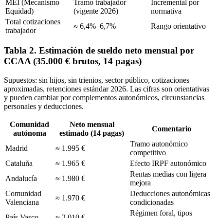
MEI (Mecanismo
Tramo trabajador
Incremental por
Equidad)
(vigente 2026)
normativa
Total cotizaciones
≈ 6,4%–6,7%
Rango orientativo
trabajador
Tabla 2. Estimación de sueldo neto mensual por
CCAA (35.000 € brutos, 14 pagas)
Supuestos: sin hijos, sin trienios, sector público, cotizaciones
aproximadas, retenciones estándar 2026. Las cifras son orientativas
y pueden cambiar por complementos autonómicos, circunstancias
personales y deducciones.
Comunidad
Neto mensual
Comentario
autónoma
estimado (14 pagas)
Tramo autonómico
Madrid
≈ 1.995 €
competitivo
Cataluña
≈ 1.965 €
Efecto IRPF autonómico
Rentas medias con ligera
Andalucía
≈ 1.980 €
mejora
Comunidad
Deducciones autonómicas
≈ 1.970 €
Valenciana
condicionadas
Régimen foral, tipos
País Vasco
≈ 2.010 €