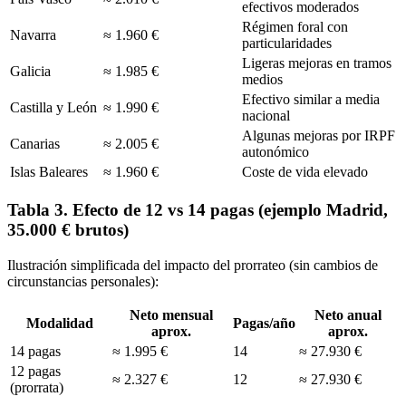
efectivos moderados
Régimen foral con
Navarra
≈ 1.960 €
particularidades
Ligeras mejoras en tramos
Galicia
≈ 1.985 €
medios
Efectivo similar a media
Castilla y León
≈ 1.990 €
nacional
Algunas mejoras por IRPF
Canarias
≈ 2.005 €
autonómico
Islas Baleares
≈ 1.960 €
Coste de vida elevado
Tabla 3. Efecto de 12 vs 14 pagas (ejemplo Madrid,
35.000 € brutos)
Ilustración simplificada del impacto del prorrateo (sin cambios de
circunstancias personales):
Neto mensual
Neto anual
Modalidad
Pagas/año
aprox.
aprox.
14 pagas
≈ 1.995 €
14
≈ 27.930 €
12 pagas
≈ 2.327 €
12
≈ 27.930 €
(prorrata)