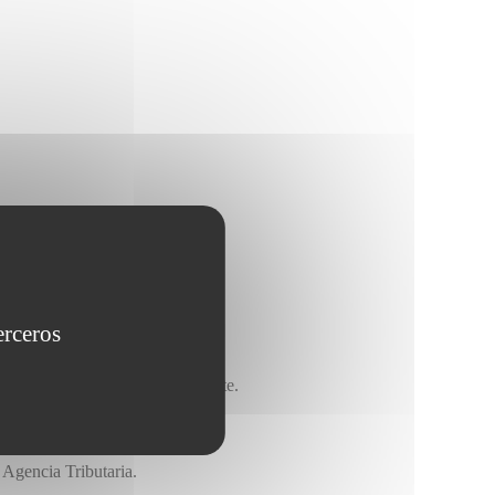
ales.
erceros
 bruto, el neto resulta diferente.
a Agencia Tributaria.