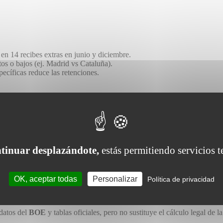
en 14 recibes extras en junio y diciembre.
os o bajos (ej. Madrid vs Cataluña).
pecíficas reduce las retenciones.
ora bruto a neto
, que aplica los tramos de IRPF y Seguridad Social ofici
ntinuar desplazándote,
estás permitiendo servicios t
uña?
n el primer tramo) y más altos en Cataluña (21 %). A igualdad de sueldo
OK, aceptar todas
Personalizar
Política de privacidad
 datos del
BOE
y tablas oficiales, pero no sustituye el cálculo legal de l