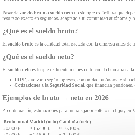
Pasar de
sueldo bruto a sueldo neto
no siempre es fácil, ya que dep
resultado exacto en segundos, adaptado a tu comunidad autónoma y 
¿Qué es el sueldo bruto?
El
sueldo bruto
es la cantidad total pactada con la empresa antes de 
¿Qué es el sueldo neto?
El
sueldo neto
es lo que realmente recibes en tu cuenta bancaria cada
IRPF
, que varía según ingresos, comunidad autónoma y situac
Cotizaciones a la Seguridad Social
, que financian pensiones,
Ejemplos de bruto → neto en 2026
A continuación, estimaciones para un trabajador soltero sin hijos, en
Bruto anual
Madrid (neto)
Cataluña (neto)
20.000 €
≈ 16.400 €
≈ 16.100 €
30.000 €
≈ 23.500 €
≈ 22.900 €