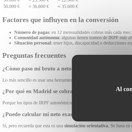
50.000 €
≈ 36.800 €
≈ 35.600 €
Factores que influyen en la conversión
Número de pagas
: en 12 mensualidades cobras más cada mes; 
Comunidad autónoma
: algunas tienen tramos de IRPF más alt
Situación personal
: tener hijos, discapacidad o deducciones es
Preguntas frecuentes
¿Cómo paso mi bruto a neto fácilmente?
Lo más sencillo es usar una herramienta online como nuestra
calculad
Al co
¿Por qué en Madrid se cobra más neto que en Catal
Porque los tipos de IRPF autonómicos son más bajos en Madrid (19 % e
¿Puedo calcular mi neto exacto para la renta?
Sí, pero recuerda que esta es una
simulación orientativa
. Se basa en