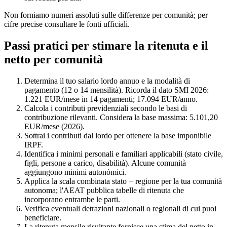
Non forniamo numeri assoluti sulle differenze per comunità; per
cifre precise consultare le fonti ufficiali.
Passi pratici per stimare la ritenuta e il
netto per comunità
Determina il tuo salario lordo annuo e la modalità di
pagamento (12 o 14 mensilità). Ricorda il dato SMI 2026:
1.221 EUR/mese in 14 pagamenti; 17.094 EUR/anno.
Calcola i contributi previdenziali secondo le basi di
contribuzione rilevanti. Considera la base massima: 5.101,20
EUR/mese (2026).
Sottrai i contributi dal lordo per ottenere la base imponibile
IRPF.
Identifica i minimi personali e familiari applicabili (stato civile,
figli, persone a carico, disabilità). Alcune comunità
aggiungono minimi autonómici.
Applica la scala combinata stato + regione per la tua comunità
autonoma; l'AEAT pubblica tabelle di ritenuta che
incorporano entrambe le parti.
Verifica eventuali detrazioni nazionali o regionali di cui puoi
beneficiare.
La ritenuta mensile risultante fornisce una stima del netto in