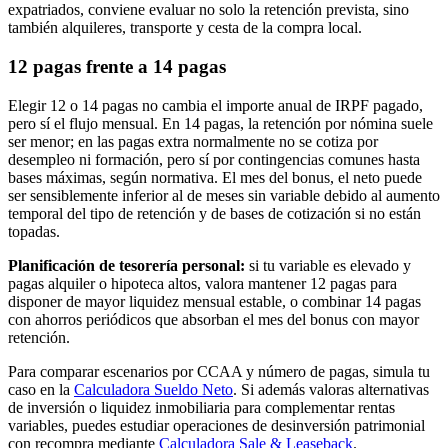
expatriados, conviene evaluar no solo la retención prevista, sino
también alquileres, transporte y cesta de la compra local.
12 pagas frente a 14 pagas
Elegir 12 o 14 pagas no cambia el importe anual de IRPF pagado,
pero sí el flujo mensual. En 14 pagas, la retención por nómina suele
ser menor; en las pagas extra normalmente no se cotiza por
desempleo ni formación, pero sí por contingencias comunes hasta
bases máximas, según normativa. El mes del bonus, el neto puede
ser sensiblemente inferior al de meses sin variable debido al aumento
temporal del tipo de retención y de bases de cotización si no están
topadas.
Planificación de tesorería personal:
si tu variable es elevado y
pagas alquiler o hipoteca altos, valora mantener 12 pagas para
disponer de mayor liquidez mensual estable, o combinar 14 pagas
con ahorros periódicos que absorban el mes del bonus con mayor
retención.
Para comparar escenarios por CCAA y número de pagas, simula tu
caso en la
Calculadora Sueldo Neto
. Si además valoras alternativas
de inversión o liquidez inmobiliaria para complementar rentas
variables, puedes estudiar operaciones de desinversión patrimonial
con recompra mediante
Calculadora Sale & Leaseback
.