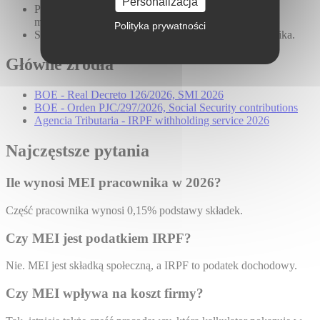
Personalizacja
Podstawa maksymalna Seguridad Social: 5 101,20 €
miesięcznie.
Polityka prywatności
Symulacja pokazuje MEI w rozbiciu składek pracownika.
Główne źródła
BOE - Real Decreto 126/2026, SMI 2026
BOE - Orden PJC/297/2026, Social Security contributions
Agencia Tributaria - IRPF withholding service 2026
Najczęstsze pytania
Ile wynosi MEI pracownika w 2026?
Część pracownika wynosi 0,15% podstawy składek.
Czy MEI jest podatkiem IRPF?
Nie. MEI jest składką społeczną, a IRPF to podatek dochodowy.
Czy MEI wpływa na koszt firmy?