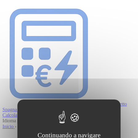
Pannello di gestione dei cookies
Stipendio netto
Spagna 2026
Calcolatore
Fonti
Guide
Idioma
Inicio
›
Continuando a navigare