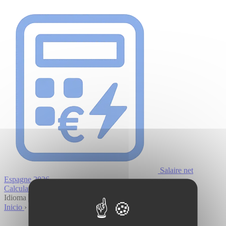
Panneau de gestion des cookies
Salaire net
Espagne 2026
Calculateur
Sources
Guides
Idioma
Inicio
›